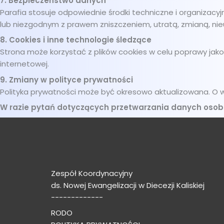
7. Bezpieczeństwo danych
Parafia stosuje odpowiednie środki techniczne i organiz
lub niezgodnym z prawem zniszczeniem, utratą, zmianą, n
8. Cookies i inne technologie śledzące
Strona może korzystać z plików cookies w celu poprawy jako
internetowej.
9. Zmiany w polityce prywatności
Polityka prywatności może być okresowo aktualizowana. O ws
W razie pytań dotyczących przetwarzania danych osob
Zespół Koordynacyjny
ds. Nowej Ewangelizacji w Diecezji Kaliskiej
-------------
RODO