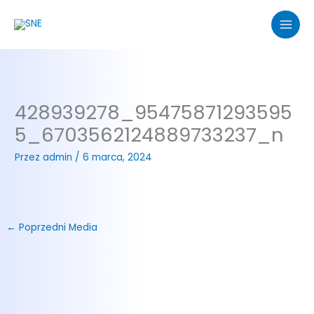
Przejdź
do
treści
428939278_95475871293595
5_6703562124889733237_n
Przez
admin
/
6 marca, 2024
←
Poprzedni Media