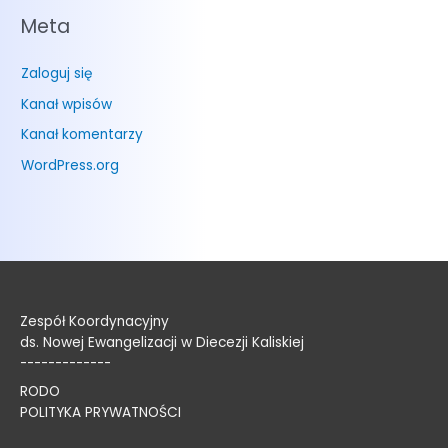
Meta
Zaloguj się
Kanał wpisów
Kanał komentarzy
WordPress.org
Zespół Koordynacyjny
ds. Nowej Ewangelizacji w Diecezji Kaliskiej
-------------
RODO
POLITYKA PRYWATNOŚCI