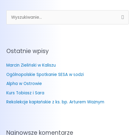
S
z
u
k
Ostatnie wpisy
a
j
Marcin Zieliński w Kaliszu
d
Ogólnopolskie Spotkanie SESA w Łodzi
l
a
Alpha w Ostrowie
:
Kurs Tobiasz i Sara
Rekolekcje kapłańskie z ks. bp. Arturem Ważnym
Najnowsze komentarze