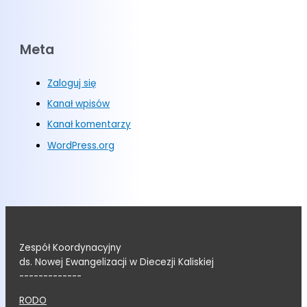
Meta
Zaloguj się
Kanał wpisów
Kanał komentarzy
WordPress.org
Zespół Koordynacyjny
ds. Nowej Ewangelizacji w Diecezji Kaliskiej
-------------
RODO