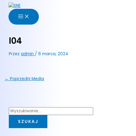
Przejdź
S
do
z
treści
u
k
a
l04
j
d
Przez
admin
/
6 marca, 2024
l
a
:
←
Poprzedni Media