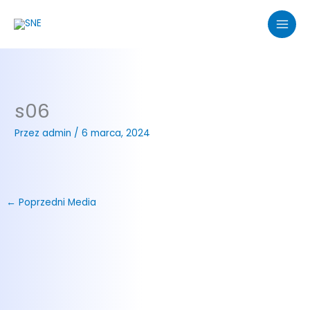
Przejdź
do
treści
s06
Przez
admin
/
6 marca, 2024
←
Poprzedni Media