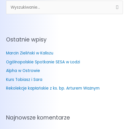
S
z
u
k
Ostatnie wpisy
a
j
Marcin Zieliński w Kaliszu
d
Ogólnopolskie Spotkanie SESA w Łodzi
l
a
Alpha w Ostrowie
:
Kurs Tobiasz i Sara
Rekolekcje kapłańskie z ks. bp. Arturem Ważnym
Najnowsze komentarze