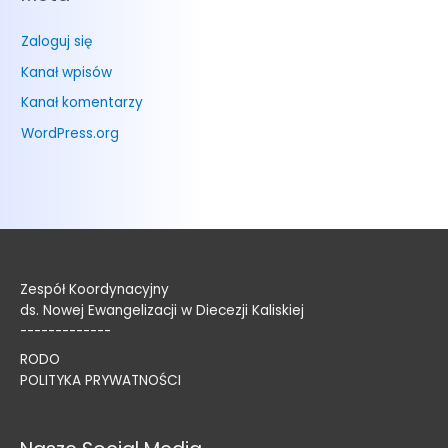
Zaloguj się
Kanał wpisów
Kanał komentarzy
WordPress.org
Zespół Koordynacyjny
ds. Nowej Ewangelizacji w Diecezji Kaliskiej
-------------
RODO
POLITYKA PRYWATNOŚCI