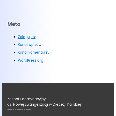
Meta
Zaloguj się
Kanał wpisów
Kanał komentarzy
WordPress.org
Zespół Koordynacyjny
ds. Nowej Ewangelizacji w Diecezji Kaliskiej
-------------