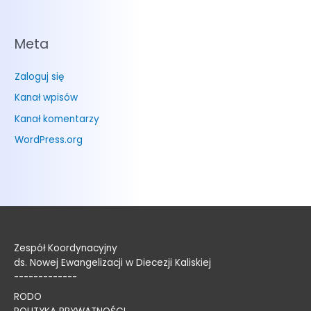
Meta
Zaloguj się
Kanał wpisów
Kanał komentarzy
WordPress.org
Zespół Koordynacyjny
ds. Nowej Ewangelizacji w Diecezji Kaliskiej
-------------
RODO