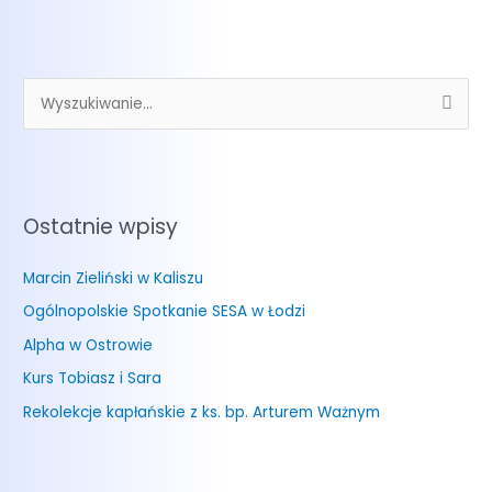
S
z
u
k
Ostatnie wpisy
a
j
Marcin Zieliński w Kaliszu
d
Ogólnopolskie Spotkanie SESA w Łodzi
l
a
Alpha w Ostrowie
:
Kurs Tobiasz i Sara
Rekolekcje kapłańskie z ks. bp. Arturem Ważnym